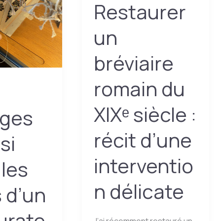
Restaurer
un
bréviaire
romain du
XIXᵉ siècle :
ages
récit d’une
si
interventio
 les
n délicate
 d’un
urate