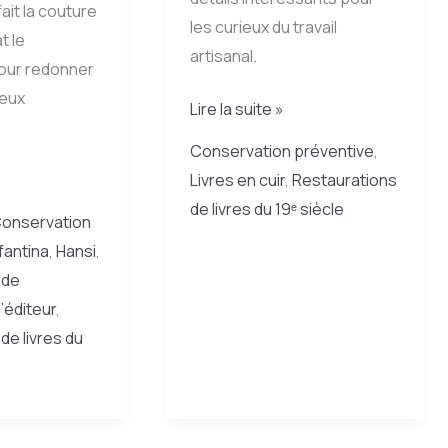
fait la couture
les curieux du travail
t le
artisanal.
our redonner
ieux
Restaurer
Lire la suite »
un
Conservation préventive
,
bréviaire
Livres en cuir
,
Restaurations
romain
de livres du 19ᵉ siècle
onservation
du
fantina
,
Hansi
,
XIXᵉ
 de
siècle
’éditeur
,
:
de livres du
récit
d’une
intervention
délicate