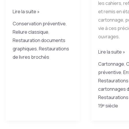
les cahiers, re
Une
et remis en éta
Lire la suite »
nouvelle
cartonnage, p
Conservation préventive
,
aventure
vie à ces préc
Reliure classique
,
de
ouvrages.
Restauration documents
reliure
graphiques
,
Restaurations
Deux
Lire la suite »
et
de livres brochés
ouvrages
de
Cartonnage
,
C
d’Hansi
restauration
préventive
,
En
entre
–
Restaurations
les
un
cartonnages d
mains
cahier
Restaurations 
d’un
des
19ᵉ siècle
restaurateur
années
30