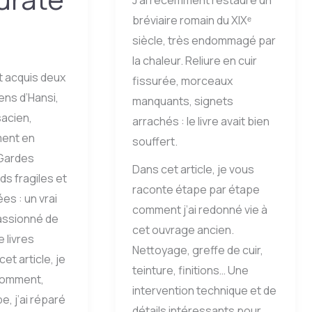
J’ai récemment restauré un
bréviaire romain du XIXᵉ
siècle, très endommagé par
la chaleur. Reliure en cuir
t acquis deux
fissurée, morceaux
ens d’Hansi,
manquants, signets
lsacien,
arrachés : le livre avait bien
ent en
souffert.
 Gardes
Dans cet article, je vous
ds fragiles et
raconte étape par étape
ées : un vrai
comment j’ai redonné vie à
passionné de
cet ouvrage ancien.
 livres
Nettoyage, greffe de cuir,
et article, je
teinture, finitions… Une
comment,
intervention technique et de
e, j’ai réparé
détails intéressants pour