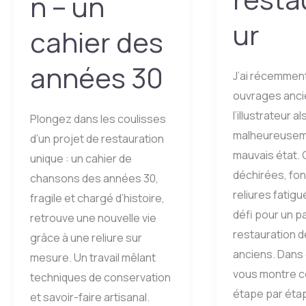
n – un
ur
cahier des
années 30
J’ai récemmen
ouvrages anci
l’illustrateur a
Plongez dans les coulisses
malheureusem
d’un projet de restauration
mauvais état.
unique : un cahier de
déchirées, fon
chansons des années 30,
reliures fatigu
fragile et chargé d’histoire,
défi pour un 
retrouve une nouvelle vie
restauration de
grâce à une reliure sur
anciens. Dans c
mesure. Un travail mêlant
vous montre 
techniques de conservation
étape par étap
et savoir-faire artisanal.