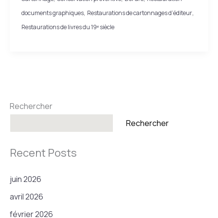
de
,
,
documents graphiques
Restaurations de cartonnages d’éditeur
Paul
Restaurations de livres du 19ᵉ siècle
d’Ivoi
(1898)
:
restauration
Rechercher
Rechercher
Recent Posts
juin 2026
avril 2026
février 2026