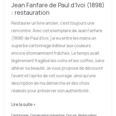
Jean Fanfare de Paul d’Ivoi (1898)
: restauration
Restaurer un livre ancien, c’est toujours une
rencontre. Avec cet exemplaire de Jean Fanfare
(1898) de Paul d’Ivoi, j’ai eu entre les mains un
superbe cartonnage éditeur aux couleurs
encore étonnamment fraîches. Le temps avait
légèrement fragilisé les coins et les coiffes, sans
altérer sa beauté. Je vous propose de découvrir
l’avant et l’après de cet ouvrage, ainsi qu’une
description de ma démarche et des choix
réalisés pour préserver son authenticité.
Jean
Lire la suite »
Fanfare
,
,
,
Cartonnage
Conservation préventive
Dorure
Restauration