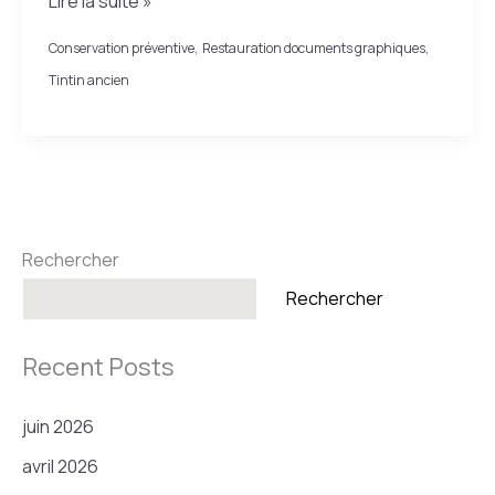
Lire la suite »
d’un
,
,
Conservation préventive
Restauration documents graphiques
Trésor
Tintin ancien
de
Papier
:
Restauration
d’un
Tintin
Rechercher
Casterman
Rechercher
de
Collection
Recent Posts
(1942)
juin 2026
avril 2026