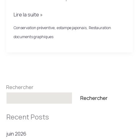
Redonner
Lire la suite »
vie
,
,
Conservation préventive
estampe japonais
Restauration
aux
documents graphiques
cahiers
japonais
anciens
Rechercher
Rechercher
Recent Posts
juin 2026