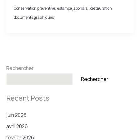
vie
,
,
Conservation préventive
estampe japonais
Restauration
aux
documents graphiques
cahiers
japonais
anciens
Rechercher
Rechercher
Recent Posts
juin 2026
avril 2026
février 2026